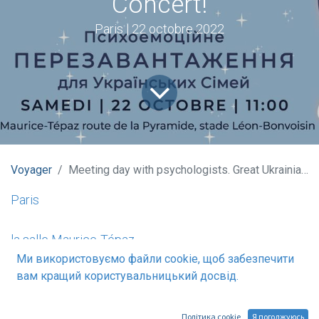
Concert!
Paris | 22 octobre 2022
Voyager
Meeting day with psychologists. Great Ukrainian Fair and Concert!
Paris
la salle Maurice-Tépaz
Ми використовуємо файли cookie, щоб забезпечити
вам кращий користувальницький досвід.
route de la Pyramide, stade Léon-Bonvoisin
Політика cookie
Я погоджуюсь