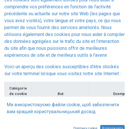
comprendre vos préférences en fonction de l'activité
précédente ou actuelle sur notre site Web (les pages que
vous avez visités), votre langue et votre pays, ce qui nous
permet de vous fournir des services améliorés. Nous
utilisons également des cookies pour nous aider à compiler
des données agrégées sur le trafic du site et l'interaction
du site afin que nous puissions offrir de meilleures
expériences de site et de meilleurs outils à l'avenir.
Voici un aperçu des cookies susceptibles d'être stockés
sur votre terminal lorsque vous visitez notre site Internet :
Catégorie
de cookie
But
Exemple
Ми використовуємо файли cookie, щоб забезпечити
Session &
Authentifier les utilisateurs,
session_id (
вам кращий користувальницький досвід.
Securité
protéger les données des
utilisateurs et permettre au
site Web de fournir les
Політика cookie
Я погоджуюсь
services attendus par les