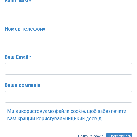
Ваше ім'я
*
Номер телефону
Ваш Email
*
Ваша компанія
Ми використовуємо файли cookie, щоб забезпечити
Тема
*
вам кращий користувальницький досвід.
Політика cookie
Я погоджуюсь